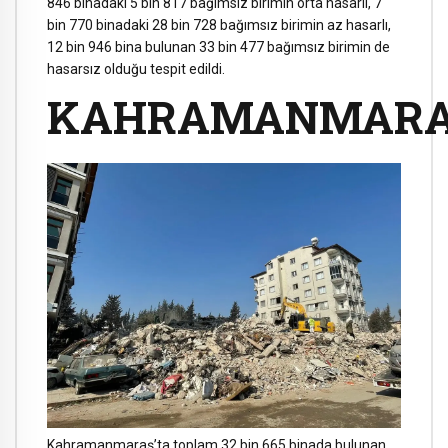
846 binadaki 5 bin 817 bağımsız birimin orta hasarlı, 7
bin 770 binadaki 28 bin 728 bağımsız birimin az hasarlı,
12 bin 946 bina bulunan 33 bin 477 bağımsız birimin de
hasarsız olduğu tespit edildi.
KAHRAMANMAR
Kahramanmaraş’ta toplam 32 bin 665 binada bulunan