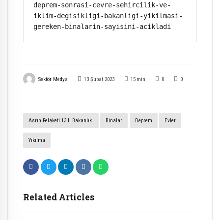
deprem-sonrasi-cevre-sehircilik-ve-
iklim-degisikligi-bakanligi-yikilmasi-
gereken-binalarin-sayisini-acikladi
Sektör Medya
13 Şubat 2023
15
min
0
0
Asrın Felaketi.13 Il.Bakanlık.
Binalar
Deprem
Evler
Yıkılma
Related Articles