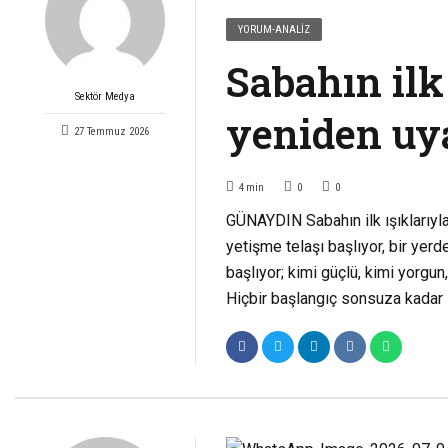
YORUM-ANALIZ
Sabahın ilk 
Sektör Medya
yeniden uy
27 Temmuz 2026
4
min
0
0
GÜNAYDIN Sabahın ilk ışıklarıyla 
yetişme telaşı başlıyor, bir yerd
başlıyor; kimi güçlü, kimi yorgun
Hiçbir başlangıç sonsuza kadar