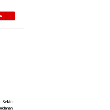
NG
e Sektör
naklanan