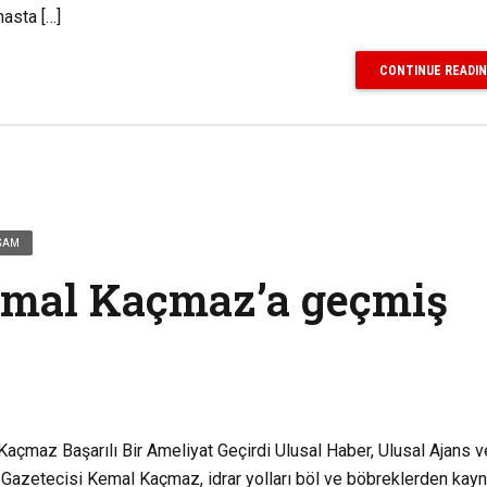
hasta […]
CONTINUE READI
AŞAM
emal Kaçmaz’a geçmiş
çmaz Başarılı Bir Ameliyat Geçirdi Ulusal Haber, Ulusal Ajans v
 Gazetecisi Kemal Kaçmaz, idrar yolları böl ve böbreklerden kay