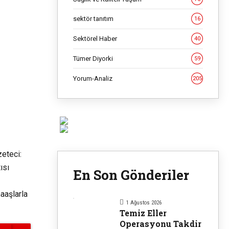
sektör tanıtım
16
Sektörel Haber
40
Tümer Diyorki
59
Yorum-Analiz
205
eteci:
ısı
En Son Gönderiler
aaşlarla
1 Ağustos 2026
Temiz Eller
Operasyonu Takdir