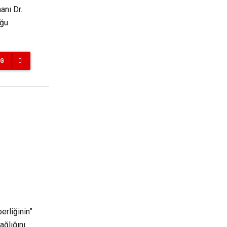
anı Dr.
uğu
NG
erliğinin”
ağlığını