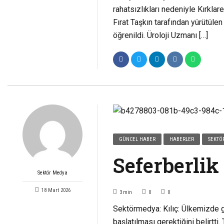
rahatsızlıkları nedeniyle Kırklar
Fırat Taşkın tarafından yürütüle
öğrenildi. Üroloji Uzmanı […]
GÜNCEL HABER
HABERLER
SEKTÖ
Seferberlik
Sektör Medya
18 Mart 2026
3
min
0
0
Sektörmedya: Kılıç: Ülkemizde gü
başlatılması gerektiğini belirtti.