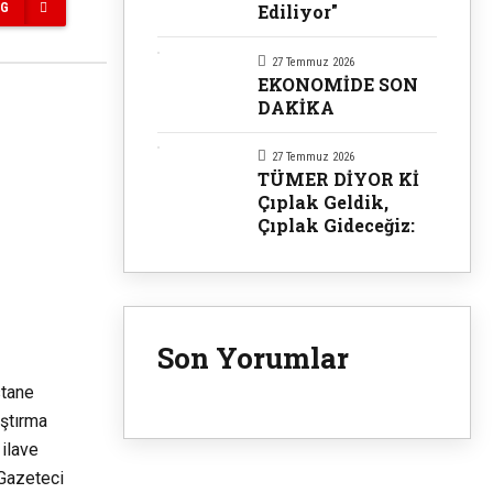
Ediliyor"
NG
27 Temmuz 2026
EKONOMİDE SON
DAKİKA
27 Temmuz 2026
TÜMER DİYOR Kİ
Çıplak Geldik,
Çıplak Gideceğiz:
Son Yorumlar
stane
aştırma
ilave
 Gazeteci