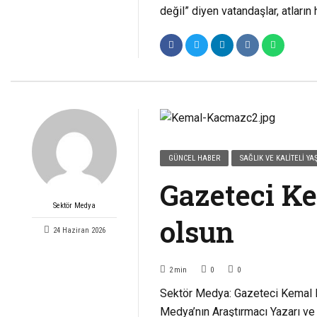
değil” diyen vatandaşlar, atların 
GÜNCEL HABER
SAĞLIK VE KALITELI Y
Gazeteci K
Sektör Medya
olsun
24 Haziran 2026
2
min
0
0
Sektör Medya: Gazeteci Kemal Ka
Medya’nın Araştırmacı Yazarı ve