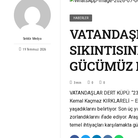
HABERLER
VATANDAŞ
Sektör Medya
SIKINTISIN
19 Temmuz 2026
GÜCÜMÜZ 
3
min
0
0
VATANDAŞLAR DERT KÜPÜ: “23 
Kemal Kaçmaz KIRKLARELİ – Ekon
yaşadıklarını belirtiyor. Son üç y
zorlandıklarını ifade ediyor. A
temel ihtiyaçları karşılamakta gü