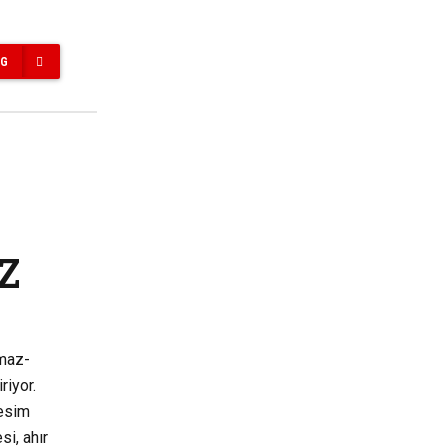
NG
Z
çmaz-
riyor.
resim
i, ahır