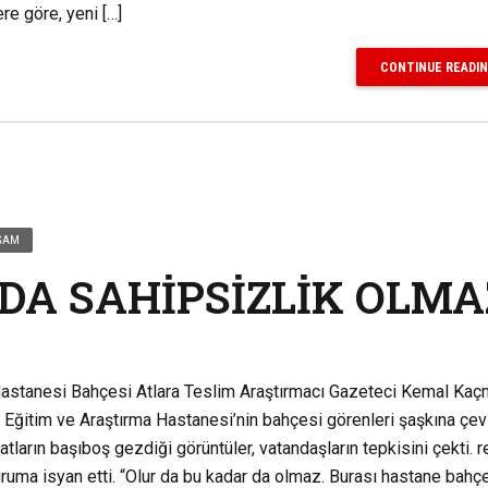
re göre, yeni […]
CONTINUE READI
AŞAM
DA SAHİPSİZLİK OLMA
 Hastanesi Bahçesi Atlara Teslim Araştırmacı Gazeteci Kemal Ka
i Eğitim ve Araştırma Hastanesi’nin bahçesi görenleri şaşkına çevi
arın başıboş gezdiği görüntüler, vatandaşların tepkisini çekti. 
uma isyan etti. “Olur da bu kadar da olmaz. Burası hastane bahçes