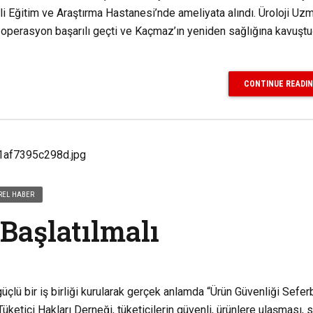
eli Eğitim ve Araştırma Hastanesi’nde ameliyata alındı. Üroloji Uzm
n operasyon başarılı geçti ve Kaçmaz’ın yeniden sağlığına kavuşt
CONTINUE READI
REL HABER
 Başlatılmalı
çlü bir iş birliği kurularak gerçek anlamda “Ürün Güvenliği Seferb
 Tüketici Hakları Derneği, tüketicilerin güvenli, ürünlere ulaşması, s