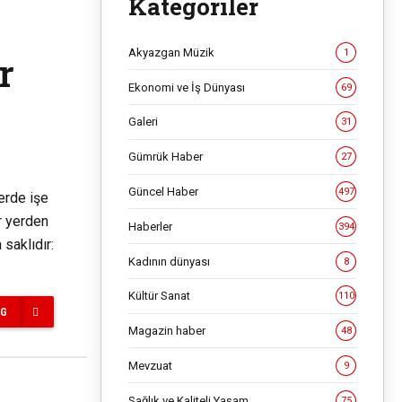
Kategoriler
Akyazgan Müzik
1
r
Ekonomi ve İş Dünyası
69
Galeri
31
Gümrük Haber
27
Güncel Haber
497
yerde işe
ir yerden
Haberler
394
 saklıdır:
Kadının dünyası
8
Kültür Sanat
110
NG
Magazin haber
48
Mevzuat
9
Sağlık ve Kaliteli Yaşam
75