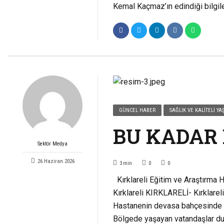
Kemal Kaçmaz’ın edindiği bilgile
GÜNCEL HABER
SAĞLIK VE KALITELI Y
BU KADAR 
Sektör Medya
26 Haziran 2026
3
min
0
0
Kırklareli Eğitim ve Araştırma
Kırklareli KIRKLARELİ- Kırklarel
Hastanenin devasa bahçesinde atl
Bölgede yaşayan vatandaşlar dur