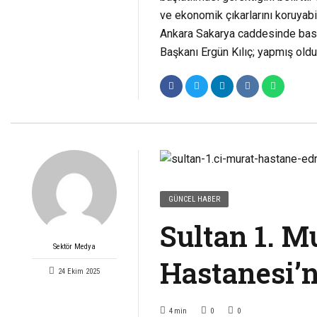
ve ekonomik çıkarlarını koruyabi
Ankara Sakarya caddesinde basın
Başkanı Ergün Kılıç; yapmış ol
GÜNCEL HABER
Sultan 1. M
Sektör Medya
Hastanesi’n
24 Ekim 2025
4
min
0
0