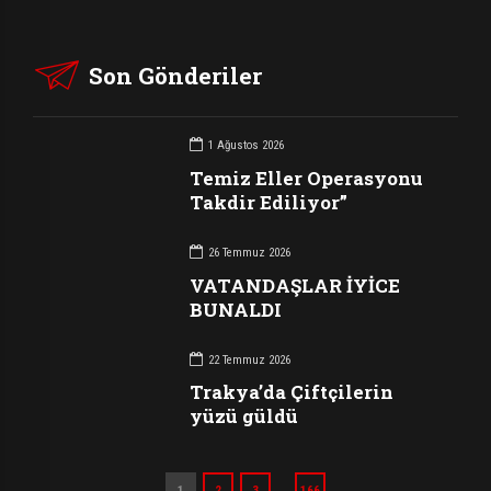
Son Gönderiler
1 Ağustos 2026
Temiz Eller Operasyonu
Takdir Ediliyor”
26 Temmuz 2026
VATANDAŞLAR İYİCE
BUNALDI
22 Temmuz 2026
Trakya’da Çiftçilerin
yüzü güldü
…
1
2
3
166