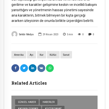
gerilime ve karakter gelişimine keskin ve incelikli bakışını
yansıttığını ve yönetmenin hassas yönetimi sayesinde
ana karakterin, bitmek bilmeyen bir kışta gerçeği
ararken izleyicinin de onunla birlikte ürperdiğini belirtti.
Sektör Medya
29 Nisan 2023
5
min
0
0
Amerika
Ayı
Kar
Kültür.
Sanat
Related Articles
GÜNCEL HABER
HABERLER
KADININ DÜNYASI
KÜLTÜR SANAT