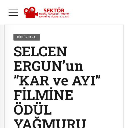
KÜLTÜR SANAT
SELCEN
ERGUN’un
”KAR ve AYI”
FİLMİNE
ÖDÜL
YAĞMURU