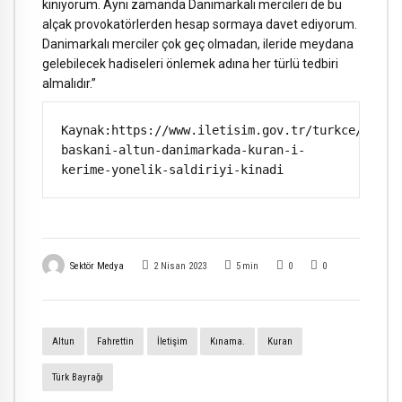
kınıyorum. Aynı zamanda Danimarkalı mercileri de bu
alçak provokatörlerden hesap sormaya davet ediyorum.
Danimarkalı merciler çok geç olmadan, ileride meydana
gelebilecek hadiseleri önlemek adına her türlü tedbiri
almalıdır.”
Kaynak:https://www.iletisim.gov.tr/turkce/haber
baskani-altun-danimarkada-kuran-i-
kerime-yonelik-saldiriyi-kinadi
Sektör Medya
2 Nisan 2023
5
min
0
0
Altun
Fahrettin
İletişim
Kınama.
Kuran
Türk Bayrağı