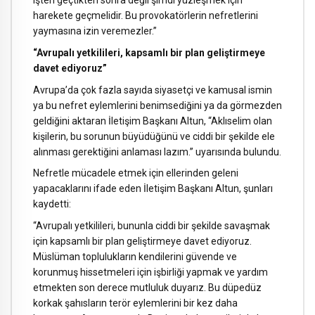
işten geçtikten sonra değil şimdi yüzleşmek için
harekete geçmelidir. Bu provokatörlerin nefretlerini
yaymasına izin veremezler.”
“Avrupalı yetkilileri, kapsamlı bir plan geliştirmeye
davet ediyoruz”
Avrupa’da çok fazla sayıda siyasetçi ve kamusal ismin
ya bu nefret eylemlerini benimsediğini ya da görmezden
geldiğini aktaran İletişim Başkanı Altun, “Aklıselim olan
kişilerin, bu sorunun büyüdüğünü ve ciddi bir şekilde ele
alınması gerektiğini anlaması lazım.” uyarısında bulundu.
Nefretle mücadele etmek için ellerinden geleni
yapacaklarını ifade eden İletişim Başkanı Altun, şunları
kaydetti:
“Avrupalı yetkilileri, bununla ciddi bir şekilde savaşmak
için kapsamlı bir plan geliştirmeye davet ediyoruz.
Müslüman toplulukların kendilerini güvende ve
korunmuş hissetmeleri için işbirliği yapmak ve yardım
etmekten son derece mutluluk duyarız. Bu düpedüz
korkak şahısların terör eylemlerini bir kez daha