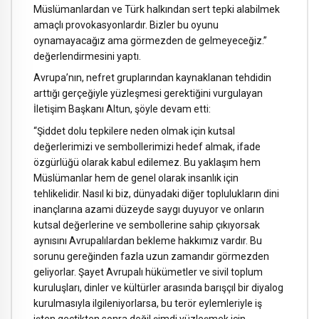
Müslümanlardan ve Türk halkından sert tepki alabilmek
amaçlı provokasyonlardır. Bizler bu oyunu
oynamayacağız ama görmezden de gelmeyeceğiz.”
değerlendirmesini yaptı.
Avrupa’nın, nefret gruplarından kaynaklanan tehdidin
arttığı gerçeğiyle yüzleşmesi gerektiğini vurgulayan
İletişim Başkanı Altun, şöyle devam etti:
“Şiddet dolu tepkilere neden olmak için kutsal
değerlerimizi ve sembollerimizi hedef almak, ifade
özgürlüğü olarak kabul edilemez. Bu yaklaşım hem
Müslümanlar hem de genel olarak insanlık için
tehlikelidir. Nasıl ki biz, dünyadaki diğer toplulukların dini
inançlarına azami düzeyde saygı duyuyor ve onların
kutsal değerlerine ve sembollerine sahip çıkıyorsak
aynısını Avrupalılardan bekleme hakkımız vardır. Bu
sorunu gereğinden fazla uzun zamandır görmezden
geliyorlar. Şayet Avrupalı hükümetler ve sivil toplum
kuruluşları, dinler ve kültürler arasında barışçıl bir diyalog
kurulmasıyla ilgileniyorlarsa, bu terör eylemleriyle iş