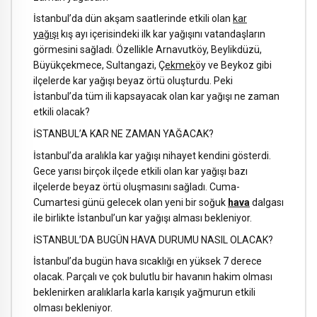
İstanbul’da dün akşam saatlerinde etkili olan
kar
yağışı
kış ayı içerisindeki ilk kar yağışını vatandaşların
görmesini sağladı. Özellikle Arnavutköy, Beylikdüzü,
Büyükçekmece, Sultangazi, Ç
ekmek
öy ve Beykoz gibi
ilçelerde kar yağışı beyaz örtü oluşturdu. Peki
İstanbul’da tüm ili kapsayacak olan kar yağışı ne zaman
etkili olacak?
İSTANBUL’A KAR NE ZAMAN YAĞACAK?
İstanbul’da aralıkla kar yağışı nihayet kendini gösterdi.
Gece yarısı birçok ilçede etkili olan kar yağışı bazı
ilçelerde beyaz örtü oluşmasını sağladı. Cuma-
Cumartesi günü gelecek olan yeni bir soğuk
hava
dalgası
ile birlikte İstanbul’un kar yağışı alması bekleniyor.
İSTANBUL’DA BUGÜN HAVA DURUMU NASIL OLACAK?
İstanbul’da bugün hava sıcaklığı en yüksek 7 derece
olacak. Parçalı ve çok bulutlu bir havanın hakim olması
beklenirken aralıklarla karla karışık yağmurun etkili
olması bekleniyor.