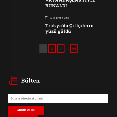
BUNALDI
22 Temmuz 2026
Trakya’da Çiftçilerin
yüzü güldü
…
1
2
3
166
Bülten