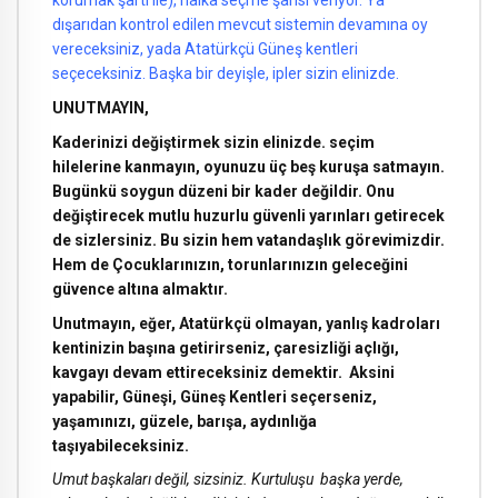
korumak şartı ile), halka seçme şansı veriyor. Ya
dışarıdan kontrol edilen mevcut sistemin devamına oy
vereceksiniz, yada Atatürkçü Güneş kentleri
seçeceksiniz. Başka bir deyişle, ipler sizin elinizde.
UNUTMAYIN,
Kaderinizi değiştirmek sizin elinizde. seçim
hilelerine kanmayın, oyunuzu üç beş kuruşa satmayın.
Bugünkü soygun düzeni bir kader değildir. Onu
değiştirecek mutlu huzurlu güvenli yarınları getirecek
de sizlersiniz. Bu sizin hem vatandaşlık görevimizdir.
Hem de Çocuklarınızın, torunlarınızın geleceğini
güvence altına almaktır.
Unutmayın, eğer, Atatürkçü olmayan, yanlış kadroları
kentinizin başına getirirseniz, çaresizliği açlığı,
kavgayı devam ettireceksiniz demektir. Aksini
yapabilir, Güneşi, Güneş Kentleri seçerseniz,
yaşamınızı, güzele, barışa, aydınlığa
taşıyabileceksiniz.
Umut başkaları değil, sizsiniz. Kurtuluşu başka yerde,