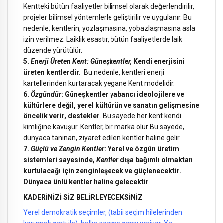
Kentteki bütün faaliyetler bilimsel olarak değerlendirilir,
projeler bilimsel yöntemlerle geliştirilir ve uygulanır. Bu
nedenle, kentlerin, yozlaşmasına, yobazlaşmasına asla
izin verilmez. Laiklik esastır, bütün faaliyetlerde laik
düzende yürütülür.
5.
Enerji Üreten Kent: Güneşkentler,
Kendi enerjisini
üreten kentlerdir.
Bu nedenle, kentleri enerji
kartellerinden kurtaracak yegane Kent modelidir.
6.
Özgündür
: Güneşkentler yabancı ideolojilere ve
kültürlere değil, yerel kültürün ve sanatın gelişmesine
öncelik verir, destekler
. Bu sayede her kent kendi
kimliğine kavuşur. Kentler, bir marka olur Bu sayede,
dünyaca tanınan, ziyaret edilen kentler haline gelir.
7.
Güçlü ve Zengin Kentler
: Yerel ve özgün üretim
sistemleri sayesinde,
Kentler
dışa bağımlı olmaktan
kurtulacağı için zenginleşecek ve güçlenecektir.
Dünyaca ünlü kentler haline gelecektir
KADERİNİZİ SİZ BELİRLEYECEKSİNİZ
Yerel demokratik seçimler, (tabii seçim hilelerinden