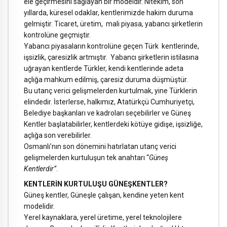
ele geçirmesini sağlayan bir modeldir. Nitekim, son
yıllarda, küresel odaklar, kentlerimizde hakim duruma
gelmiştir. Ticaret, üretim, mali piyasa, yabancı şirketlerin
kontrolüne geçmiştir.
Yabancı piyasaların kontrolüne geçen Türk kentlerinde,
işsizlik, çaresizlik artmıştır. Yabancı şirketlerin istilasına
uğrayan kentlerde Türkler, kendi kentlerinde adeta
açlığa mahkum edilmiş, çaresiz duruma düşmüştür.
Bu utanç verici gelişmelerden kurtulmak, yine Türklerin
elindedir. İsterlerse, halkımız, Atatürkçü Cumhuriyetçi,
Belediye başkanları ve kadroları seçebilirler ve Güneş
Kentler başlatabilirler, kentlerdeki kötüye gidişe, işsizliğe,
açlığa son verebilirler.
Osmanlı’nın son dönemini hatırlatan utanç verici
gelişmelerden kurtuluşun tek anahtarı “
Güneş
Kentlerdir”
.
KENTLERİN KURTULUŞU GÜNEŞKENTLER?
Güneş kentler, Güneşle çalışan, kendine yeten kent
modelidir.
Yerel kaynaklara, yerel üretime, yerel teknolojilere