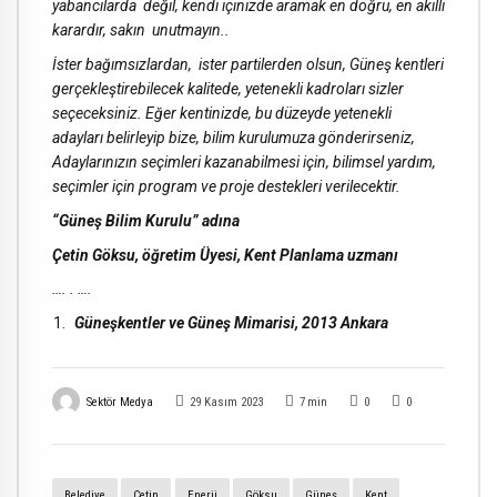
yabancılarda değil, kendi içinizde aramak en doğru, en akıllı
karardır, sakın
unutmayın..
İster bağımsızlardan, ister partilerden olsun, Güneş kentleri
gerçekleştirebilecek kalitede, yetenekli kadroları sizler
seçeceksiniz. Eğer kentinizde, bu düzeyde yetenekli
adayları belirleyip bize, bilim kurulumuza gönderirseniz,
Adaylarınızın seçimleri kazanabilmesi için, bilimsel yardım,
seçimler için program ve proje destekleri verilecektir.
“Güneş Bilim Kurulu” adına
Çetin Göksu, öğretim Üyesi, Kent Planlama uzmanı
…. . ….
Güneşkentler ve Güneş Mimarisi, 2013 Ankara
Sektör Medya
29 Kasım 2023
7
min
0
0
Belediye
Çetin
Enerji
Göksu
Güneş
Kent