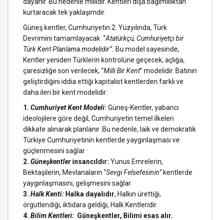
dayanır. Bu nedenle millidir. Kentleri dışa bağımlılıktan
kurtaracak tek yaklaşımdır.
Güneş kentler, Cumhuriyetin 2. Yüzyılında, Türk
Devrimini tamamlayacak “
Atatürkçü, Cumhuriyetçi bir
Türk Kent Planlama modelidir”.
Bu model sayesinde,
Kentler yeniden Türklerin kontrolüne geçecek, açlığa,
çaresizliğe son verilecek, “
Milli Bir Kent
” modelidir. Batının
geliştirdiğini iddia ettiği kapitalist kentlerden farklı ve
daha ileri bir kent modelidir:
1.
Cumhuriyet Kent Modeli
:
Güneş-Kentler, yabancı
ideolojilere göre değil, Cumhuriyetin temel ilkeleri
dikkate alınarak planlanır. Bu nedenle, laik ve demokratik
Türkiye Cumhuriyetinin kentlerde yaygınlaşması ve
güçlenmesini sağlar
2.
Güneşkentler
insancıldır:
Yunus Emrelerin,
Bektaşilerin, Mevlanaların “
Sevgi Felsefesinin”
kentlerde
yaygınlaşmasını, gelişmesini sağlar.
3.
Halk Kenti:
Halka dayalıdır
, Halkın ürettiği,
örgütlendiği, iktidara geldiği, Halk Kentleridir.
4.
Bilim Kentleri:
Güneşkentler, Bilimi esas alır.