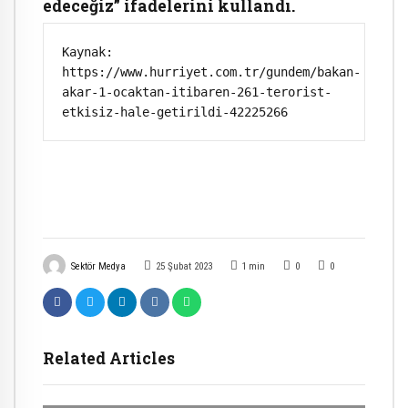
edeceğiz” ifadelerini kullandı.
Kaynak: 
https://www.hurriyet.com.tr/gundem/bakan-
akar-1-ocaktan-itibaren-261-terorist-
etkisiz-hale-getirildi-42225266
Sektör Medya
25 Şubat 2023
1
min
0
0
Related Articles