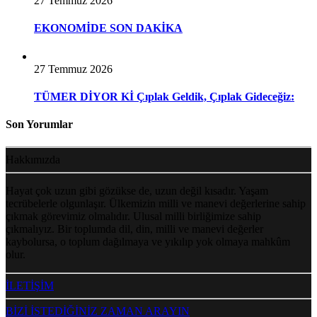
27 Temmuz 2026
EKONOMİDE SON DAKİKA
27 Temmuz 2026
TÜMER DİYOR Kİ Çıplak Geldik, Çıplak Gideceğiz:
Son Yorumlar
Hakkımızda
Hayat çok uzun gibi gözükse de, uzun değil kısadır. Yaşam
tecrübelerle olgunlaşır. Ülkemizin milli ve manevi değerlerine sahip
çıkmak görevimiz olmalıdır. Ulusal milli birliğimize sahip
çıkmalıyız. Bir toplumda dil, din, milli ve manevi değerler
kaybolursa, o toplum dağılmaya ve yıkılıp yok olmaya mahkûm
olur.
İLETİŞİM
BİZİ İSTEDİĞİNİZ ZAMAN ARAYIN