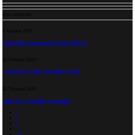
Son Gönderiler
1 Ağustos 2026
Temiz Eller Operasyonu Takdir Ediliyor”
26 Temmuz 2026
VATANDAŞLAR İYİCE BUNALDI
22 Temmuz 2026
Trakya’da Çiftçilerin yüzü güldü
1
2
3
…
166