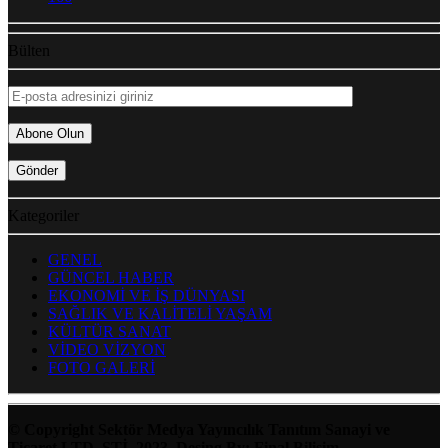
Bülten
Kategoriler
GENEL
GÜNCEL HABER
EKONOMİ VE İŞ DÜNYASI
SAĞLIK VE KALİTELİ YAŞAM
KÜLTÜR SANAT
VİDEO VİZYON
FOTO GALERİ
© Copyright Sektör Medya Yayıncılık Tanıtım Sanayi ve
Ticaret LTD. ŞTİ. 2023. Desing By: Final Bilişim