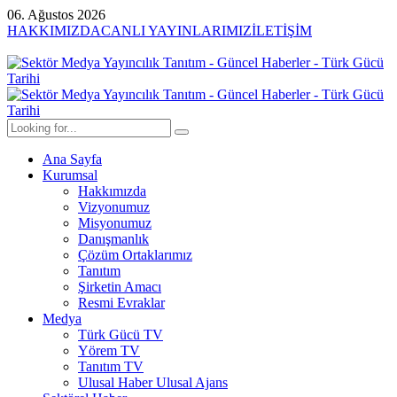
06. Ağustos 2026
HAKKIMIZDA
CANLI YAYINLARIMIZ
İLETİŞİM
Ana Sayfa
Kurumsal
Hakkımızda
Vizyonumuz
Misyonumuz
Danışmanlık
Çözüm Ortaklarımız
Tanıtım
Şirketin Amacı
Resmi Evraklar
Medya
Türk Gücü TV
Yörem TV
Tanıtım TV
Ulusal Haber Ulusal Ajans