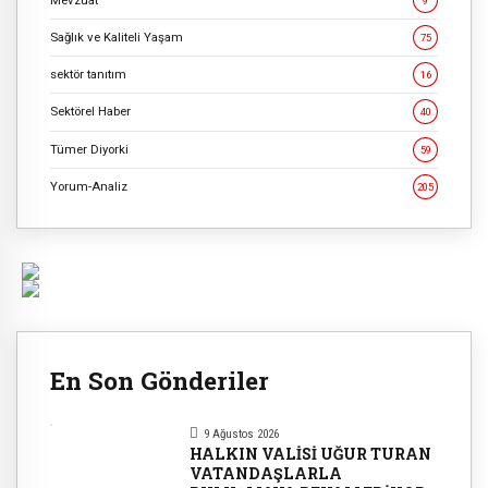
9
Sağlık ve Kaliteli Yaşam
75
sektör tanıtım
16
Sektörel Haber
40
Tümer Diyorki
59
Yorum-Analiz
205
En Son Gönderiler
9 Ağustos 2026
HALKIN VALİSİ UĞUR TURAN
VATANDAŞLARLA