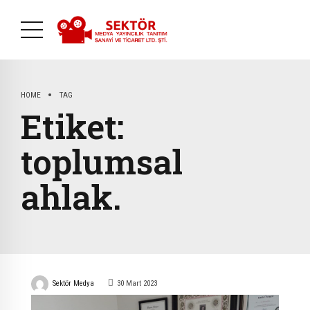
HOME
TAG
Etiket:
toplumsal
ahlak.
Sektör Medya
30 Mart 2023