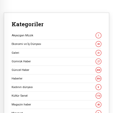
Kategoriler
Akyazgan Müzik
1
Ekonomi ve İş Dünyası
69
Galeri
31
Gümrük Haber
27
Güncel Haber
498
Haberler
394
Kadının dünyası
8
Kültür Sanat
110
Magazin haber
48
Mevzuat