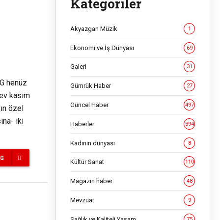
Kategoriler
Akyazgan Müzik
1
Ekonomi ve İş Dünyası
69
Galeri
31
OGG henüz
Gümrük Haber
27
yev kasım
Güncel Haber
497
ın özel
ına- iki
Haberler
394
Kadının dünyası
8
NG
Kültür Sanat
110
Magazin haber
48
Mevzuat
9
Sağlık ve Kaliteli Yaşam
75