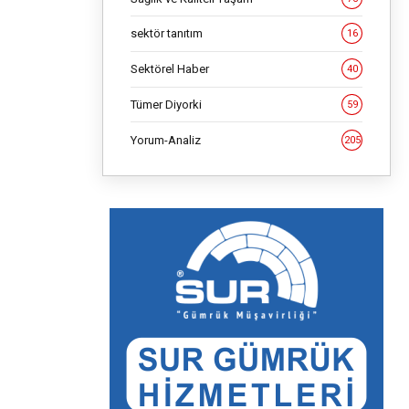
sektör tanıtım
16
Sektörel Haber
40
Tümer Diyorki
59
Yorum-Analiz
205