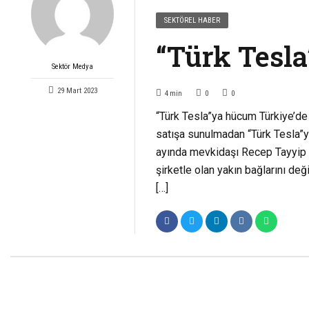
SEKTÖREL HABER
“Türk Tesl
Sektör Medya
29 Mart 2023
4
min
0
0
“Türk Tesla”ya hücum Türkiye’de 
satışa sunulmadan “Türk Tesla”y
ayında mevkidaşı Recep Tayyip 
şirketle olan yakın bağlarını değ
[…]