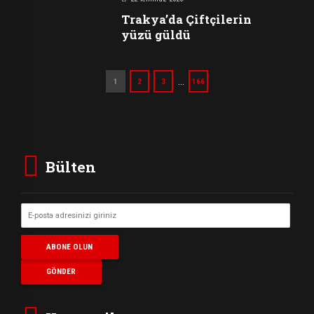
Trakya’da Çiftçilerin
yüzü güldü
…
1
2
3
166
Bülten