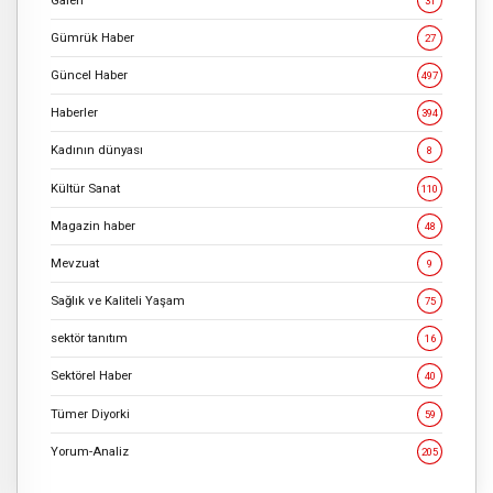
31
Gümrük Haber
27
Güncel Haber
497
Haberler
394
Kadının dünyası
8
Kültür Sanat
110
Magazin haber
48
Mevzuat
9
Sağlık ve Kaliteli Yaşam
75
sektör tanıtım
16
Sektörel Haber
40
Tümer Diyorki
59
Yorum-Analiz
205