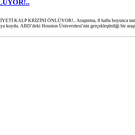
LÜYOR!..
P KRİZİNİ ÖNLÜYOR!.. Araştırma, 8 hafta boyunca tamamen Pal
rtaya koydu. ABD’deki Houston Üniversitesi’nin gerçekleştirdiği bir ara