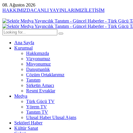
08. Ağustos 2026
HAKKIMIZDA
CANLI YAYINLARIMIZ
İLETİŞİM
Ana Sayfa
Kurumsal
Hakkımızda
Vizyonumuz
Misyonumuz
Danışmanlık
Çözüm Ortaklarımız
Tanıtım
Şirketin Amacı
Resmi Evraklar
Medya
Türk Gücü TV
Yörem TV
Tanıtım TV
Ulusal Haber Ulusal Ajans
Sektörel Haber
Kültür Sanat