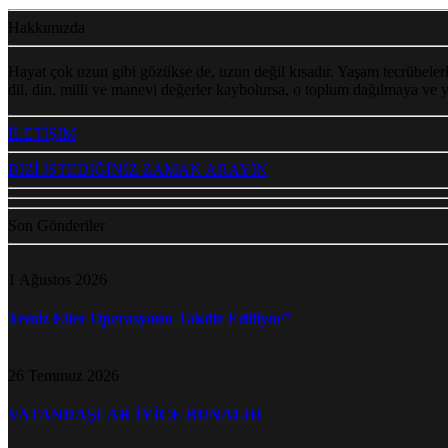
Hakkımızda
Hayat çok uzun gibi gözükse de, uzun değil kısadır. Yaşam tecrübelerl
dil, din, milli ve manevi değerler kaybolursa, o toplum dağılmaya ve
İLETİŞİM
BİZİ İSTEDİĞİNİZ ZAMAN ARAYIN
Son Gönderiler
1 Ağustos 2026
Temiz Eller Operasyonu Takdir Ediliyor”
26 Temmuz 2026
VATANDAŞLAR İYİCE BUNALDI