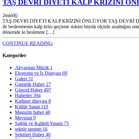
TAŞ DEVRİ DİYETİ KALP KRİZİNİ ÖN
2
min
0
0
TAŞ DEVRİ DİYETİ KALP KRİZİNİ ÖNLÜYOR TAŞ DEVRİ DİYETİ KAL
ile beslenmenin kalp krizi geçirme riskini büyük ölçüde azalttığını o
dönemde ki beslenme […]
CONTINUE READING
Kategoriler
Akyazgan Müzik
1
Ekonomi ve İş Dünyası
69
Galeri
31
Gümrük Haber
27
Güncel Haber
497
Haberler
394
Kadının dünyası
8
Kültür Sanat
110
Magazin haber
48
Mevzuat
9
Sağlık ve Kaliteli Yaşam
75
sektör tanıtım
16
Sektörel Haber
40