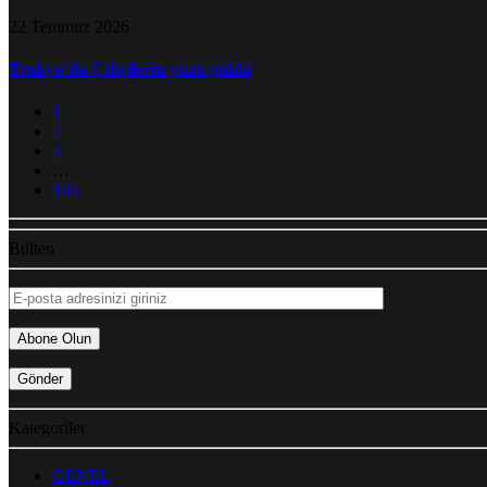
22 Temmuz 2026
Trakya’da Çiftçilerin yüzü güldü
1
2
3
…
166
Bülten
Kategoriler
GENEL