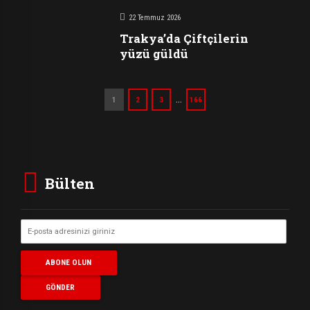
22 Temmuz 2026
Trakya’da Çiftçilerin
yüzü güldü
…
1
2
3
166
Bülten