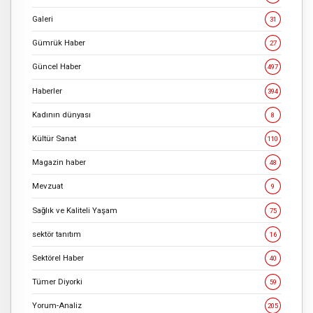
Galeri
31
Gümrük Haber
27
Güncel Haber
497
Haberler
394
Kadının dünyası
8
Kültür Sanat
110
Magazin haber
48
Mevzuat
9
Sağlık ve Kaliteli Yaşam
75
sektör tanıtım
16
Sektörel Haber
40
Tümer Diyorki
59
Yorum-Analiz
205