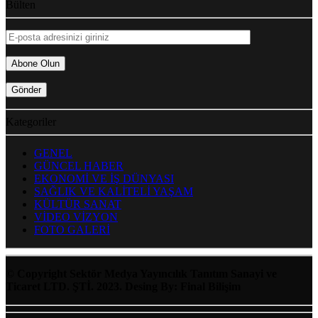
Bülten
Kategoriler
GENEL
GÜNCEL HABER
EKONOMİ VE İŞ DÜNYASI
SAĞLIK VE KALİTELİ YAŞAM
KÜLTÜR SANAT
VİDEO VİZYON
FOTO GALERİ
© Copyright Sektör Medya Yayıncılık Tanıtım Sanayi ve
Ticaret LTD. ŞTİ. 2023. Desing By: Final Bilişim