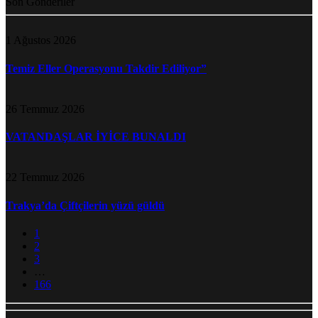
Son Gönderiler
1 Ağustos 2026
Temiz Eller Operasyonu Takdir Ediliyor”
26 Temmuz 2026
VATANDAŞLAR İYİCE BUNALDI
22 Temmuz 2026
Trakya’da Çiftçilerin yüzü güldü
1
2
3
…
166