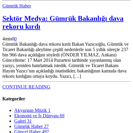
Gümrük Haber
Sektör Medya: Gümrük Bakanlığı dava
rekoru kırdı
4
min
0
0
Gümrük Bakanlığı dava rekoru kırdı Bakan Yazıcıoğlu, Gümrük ve
Ticaret Bakanlığı aleyhine çeşitli nedenlerle son 5 yıllık süreçte 237
bin 966 dava açıldığını söyledi (ÖNDER YILMAZ, Ankara)
Güncelleme: 17 Mart 2014 Pazartesi tarihinde yayınlanmış olan
yazıyı, yeniden hatırlatmak istedik. Gümrük ve Ticaret Bakanı
Hayatı Yazıcı’nın açıkladığı istatistikler, bakanlığının kamuda dava
rekoru kırdığını ortaya koydu. Yazıcı, […]
CONTINUE READING
Kategoriler
Akyazgan Müzik
1
Ekonomi ve İş Dünyası
69
Galeri
31
Gümrük Haber
27
Güncel Haber
497