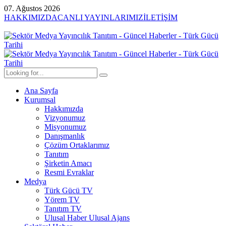
07. Ağustos 2026
HAKKIMIZDA
CANLI YAYINLARIMIZ
İLETİŞİM
Ana Sayfa
Kurumsal
Hakkımızda
Vizyonumuz
Misyonumuz
Danışmanlık
Çözüm Ortaklarımız
Tanıtım
Şirketin Amacı
Resmi Evraklar
Medya
Türk Gücü TV
Yörem TV
Tanıtım TV
Ulusal Haber Ulusal Ajans