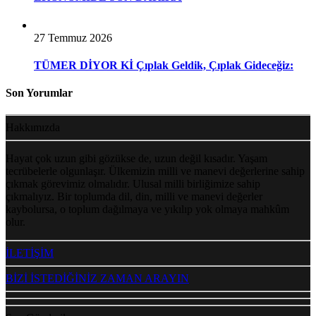
27 Temmuz 2026
TÜMER DİYOR Kİ Çıplak Geldik, Çıplak Gideceğiz:
Son Yorumlar
Hakkımızda
Hayat çok uzun gibi gözükse de, uzun değil kısadır. Yaşam
tecrübelerle olgunlaşır. Ülkemizin milli ve manevi değerlerine sahip
çıkmak görevimiz olmalıdır. Ulusal milli birliğimize sahip
çıkmalıyız. Bir toplumda dil, din, milli ve manevi değerler
kaybolursa, o toplum dağılmaya ve yıkılıp yok olmaya mahkûm
olur.
İLETİŞİM
BİZİ İSTEDİĞİNİZ ZAMAN ARAYIN