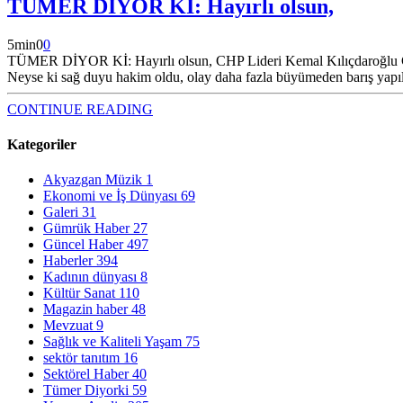
TÜMER DİYOR Kİ: Hayırlı olsun,
5
min
0
0
TÜMER DİYOR Kİ: Hayırlı olsun, CHP Lideri Kemal Kılıçdaroğlu Cumhur
Neyse ki sağ duyu hakim oldu, olay daha fazla büyümeden barış yapıld
CONTINUE READING
Kategoriler
Akyazgan Müzik
1
Ekonomi ve İş Dünyası
69
Galeri
31
Gümrük Haber
27
Güncel Haber
497
Haberler
394
Kadının dünyası
8
Kültür Sanat
110
Magazin haber
48
Mevzuat
9
Sağlık ve Kaliteli Yaşam
75
sektör tanıtım
16
Sektörel Haber
40
Tümer Diyorki
59