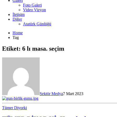
Galeri
Foto Galeri
Video Vizyon
İletişim
Diğer
Atatürk Günlüğü
Home
Tag
Etiket:
6 lı masa. seçim
Sektör Medya
7 Mart 2023
Tümer Diyorki