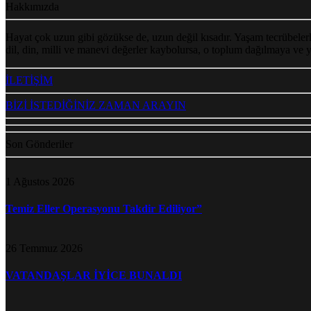
Hakkımızda
Hayat çok uzun gibi gözükse de, uzun değil kısadır. Yaşam tecrübelerl
dil, din, milli ve manevi değerler kaybolursa, o toplum dağılmaya ve
İLETİŞİM
BİZİ İSTEDİĞİNİZ ZAMAN ARAYIN
Son Gönderiler
1 Ağustos 2026
Temiz Eller Operasyonu Takdir Ediliyor”
26 Temmuz 2026
VATANDAŞLAR İYİCE BUNALDI