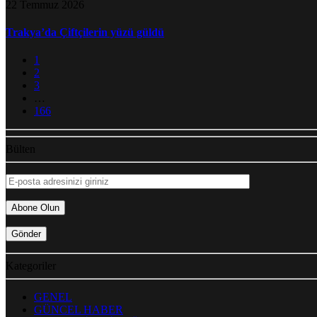
22 Temmuz 2026
Trakya’da Çiftçilerin yüzü güldü
1
2
3
…
166
Bülten
Kategoriler
GENEL
GÜNCEL HABER