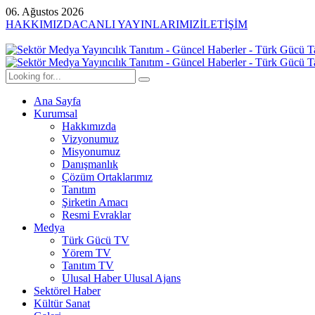
06. Ağustos 2026
HAKKIMIZDA
CANLI YAYINLARIMIZ
İLETİŞİM
Ana Sayfa
Kurumsal
Hakkımızda
Vizyonumuz
Misyonumuz
Danışmanlık
Çözüm Ortaklarımız
Tanıtım
Şirketin Amacı
Resmi Evraklar
Medya
Türk Gücü TV
Yörem TV
Tanıtım TV
Ulusal Haber Ulusal Ajans
Sektörel Haber
Kültür Sanat